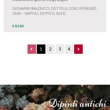
GIOVANNI BALDUCCI, DETTO IL COSCI (FIRENZE,
1560 – NAPOLI, DOPO IL 1631)
€ 8.500
1
2
3
4
Dipinti
antichi