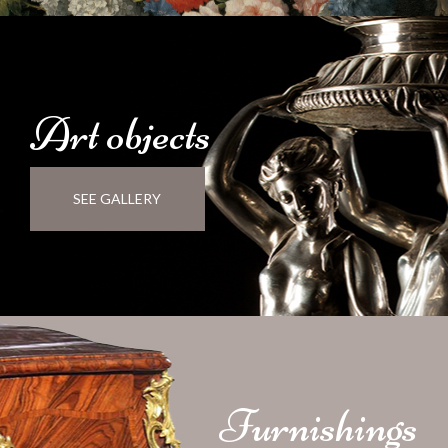
Art
objects
SEE GALLERY
Furnishings