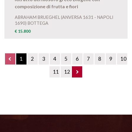
composizione di frutta e fiori
ABRAHAM BRUEGHEL (ANVERSA 1631 - NAPOLI
1690) BOTTEGA
€ 15.800
1
2
3
4
5
6
7
8
9
10
11
12