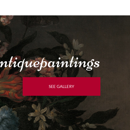
tique
paintings
SEE GALLERY