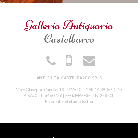
Galleria Antiquaria
Castelbarco
ANTICHITÃ CASTELBARCO SRLS
Viale Giuseppe Canella, 18 - RIVA DEL GARDA 38066 (TN)
P.IVA: 02486460229 | REG.IMPRESE: TN-228208
Referente:
Stefania Ischia