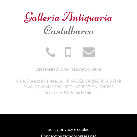
Galleria Antiquaria
Castelbarco
ANTICHITÃ CASTELBARCO SRLS
Viale Giuseppe Canella, 18 - RIVA DEL GARDA 38066 (TN)
P.IVA: 02486460229 | REG.IMPRESE: TN-228208
Referente:
Stefania Ischia
policy privacy e cookie
Concept by
tecnoprogress.net