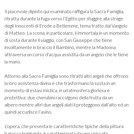
Il piacevole dipinto qui esaminato raffigura la Sacra Famiglia,
ritratta durante la fuga verso l’Egitto per sfuggire alla strage
degli Innocenti di Erode a Betlemme, tema tratto dal Vangelo
di Matteo. La scena, in particolare, li immortala in un momento
di sosta durante il viaggio, con San Giuseppe che tiene
insolitamente in braccio il Bambino, mentre la Madonna
attraversa un corso d'acqua assistita da un angelo che le tiene
la mano.
Attorno alla Sacra Famiglia sono ritratti altri angeli che offrono
la loro assistenza divina e che trasformano la sosta in un
momento di estasi mistica, in un'atmosfera gloriosa e
protettiva: due cherubini raccolgono della frutta da un
albero mentre altri due angeli alati li proteggono dall’alto ed un
quindi accudisce l’asino.
L'opera, che presenta le caratteristiche tipiche della pittura
barocca lombarda, è caratterizzata da uno spiccato