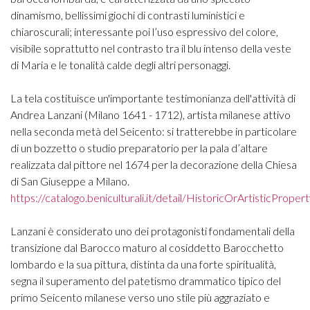
dinamismo, bellissimi giochi di contrasti luministici e
chiaroscurali; interessante poi l’uso espressivo del colore,
visibile soprattutto nel contrasto tra il blu intenso della veste
di Maria e le tonalità calde degli altri personaggi.
La tela costituisce un'importante testimonianza dell'attività di
Andrea Lanzani (Milano 1641 - 1712), artista milanese attivo
nella seconda metà del Seicento: si tratterebbe in particolare
di un bozzetto o studio preparatorio per la pala d’altare
realizzata dal pittore nel 1674 per la decorazione della Chiesa
di San Giuseppe a Milano.
https://catalogo.beniculturali.it/detail/HistoricOrArtisticProp
Lanzani è considerato uno dei protagonisti fondamentali della
transizione dal Barocco maturo al cosiddetto Barocchetto
lombardo e la sua pittura, distinta da una forte spiritualità,
segna il superamento del patetismo drammatico tipico del
primo Seicento milanese verso uno stile più aggraziato e