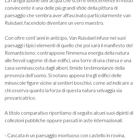
La raffigurazione dell’acqua che scorre velocemente in modo
convincente è una delle più grandi sfide della pittura di
paesaggio che sembra aver affascinato particolarmente van
Ruisdael, facendolo diventare un vero maestro.
Con oltre cent’anni in anticipo, Van Ruisdael infuse nei suoi
paesaggi i tipici elementi di quello che poi sarà il manifesto del
Romanticismo: contrappone l'immensa energia della natura
alle fievoli sagome di due edifici, una torre di una chiesa e una
casa seminascosta dagli alberi, timide testimonianze della
presenza dell’uomo. Si notano appena tra gli edifici delle
minuscole figure vicine ai sentieri boschivi, come ad indicare a
chi osserva quanto la forza di questa natura selvaggia sia
prevaricatrice.
A titolo comparativo riportiamo di seguito alcuni suoi dipinti di
collezioni pubbliche oppure passati in aste internazionali:
- Cascata in un paesaggio montuoso con castello in rovina,