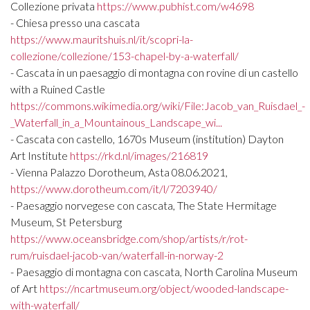
Collezione privata
https://www.pubhist.com/w4698
- Chiesa presso una cascata
https://www.mauritshuis.nl/it/scopri-la-
collezione/collezione/153-chapel-by-a-waterfall/
- Cascata in un paesaggio di montagna con rovine di un castello
with a Ruined Castle
https://commons.wikimedia.org/wiki/File:Jacob_van_Ruisdael_-
_Waterfall_in_a_Mountainous_Landscape_wi...
- Cascata con castello, 1670s Museum (institution) Dayton
Art Institute
https://rkd.nl/images/216819
- Vienna Palazzo Dorotheum, Asta 08.06.2021,
https://www.dorotheum.com/it/l/7203940/
- Paesaggio norvegese con cascata, The State Hermitage
Museum, St Petersburg
https://www.oceansbridge.com/shop/artists/r/rot-
rum/ruisdael-jacob-van/waterfall-in-norway-2
- Paesaggio di montagna con cascata, North Carolina Museum
of Art
https://ncartmuseum.org/object/wooded-landscape-
with-waterfall/