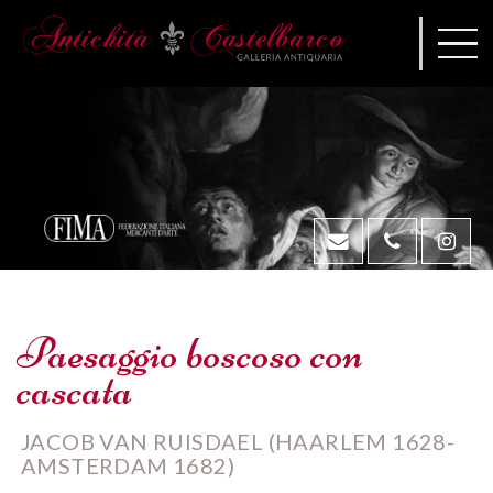
Paesaggio boscoso con
cascata
JACOB VAN RUISDAEL (HAARLEM 1628-
AMSTERDAM 1682)