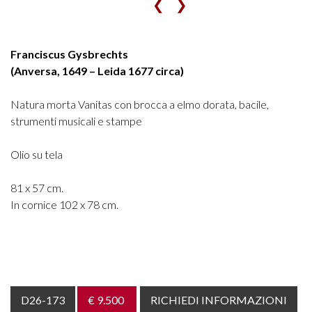
❮
❯
Franciscus Gysbrechts
(Anversa, 1649 – Leida 1677 circa)
Natura morta Vanitas con brocca a elmo dorata, bacile,
strumenti musicali e stampe
Olio su tela
81 x 57 cm.
In cornice 102 x 78 cm.
D26-173
€ 9.500
RICHIEDI INFORMAZIONI