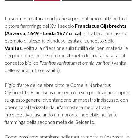
La sontuosa natura morta che vi presentiamo è attribuita al
pittore fiammingo del XVII secolo
Franciscus Gijsbrechts
(Anversa, 1649 – Leida 1677 circa)
: si tratta di un classico
esempio di allegoria olandese legata al concetto della
Vanitas
, volta alla riflessione sulla futilità dei beni materiali e
dei piaceri terreni, e sulla transitorietà della vita, basata sul
concetto biblico "
Vanitas vanitatum et omnia vanitas
" (vanità
delle vanità, tutto è vanità).
Figlio d'arte del celebre pittore Cornelis Norbertus
Gijsbrechts, Franciscus concentrò la sua produzione proprio
su questo genere, diventandone un maestro indiscusso, con
opere caratterizzate da un'atmosfera meditativa e
introspettiva, lasciando un'impronta indelebile nell’arte
fiamminga della seconda metà del Seicento.
Come possiamo ammirare nella natura morta qui esposta, le