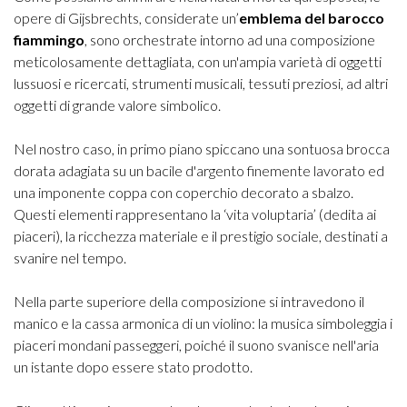
opere di Gijsbrechts, considerate un’
emblema del barocco
fiammingo
, sono orchestrate intorno ad una composizione
meticolosamente dettagliata, con un'ampia varietà di oggetti
lussuosi e ricercati, strumenti musicali, tessuti preziosi, ad altri
oggetti di grande valore simbolico.
Nel nostro caso, in primo piano spiccano una sontuosa brocca
dorata adagiata su un bacile d'argento finemente lavorato ed
una imponente coppa con coperchio decorato a sbalzo.
Questi elementi rappresentano la ‘vita voluptaria’ (dedita ai
piaceri), la ricchezza materiale e il prestigio sociale, destinati a
svanire nel tempo.
Nella parte superiore della composizione si intravedono il
manico e la cassa armonica di un violino: la musica simboleggia i
piaceri mondani passeggeri, poiché il suono svanisce nell'aria
un istante dopo essere stato prodotto.