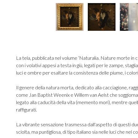
La tela, pubblicata nel volume ‘Naturalia. Nature morte in c
con i volativi appesi a testa in giù, legati per le zampe, stag
luci e ombre per esaltare la consistenza delle piume, i colori
Il genere della natura morta, dedicato alla cacciagione, rag
come Jan Baptist Weenix e Willem van Aelst che soggiornaro
legato alla caducità della vita (memento mori), mentre quell
raffigurati.
La vibrante sensazione trasmessa dall'aspetto di questi due
sciolta, ma puntigliosa, di tipo italiano sia nelle luci che n