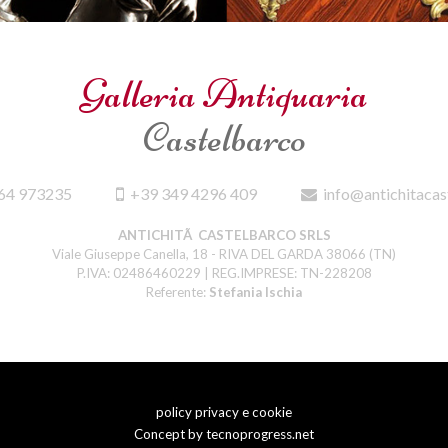
Galleria Antiquaria
Castelbarco
64 973235
+39 349 4296 409
info@antichitacas
ANTICHITÃ CASTELBARCO SRLS
Viale Giuseppe Canella, 18 - RIVA DEL GARDA 38066 (TN)
P.IVA: 02486460229 | REG.IMPRESE: TN-228208
Referente:
Stefania Ischia
policy privacy e cookie
Concept by
tecnoprogress.net