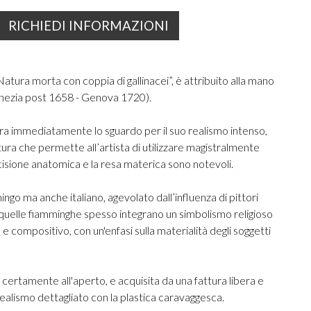
RICHIEDI INFORMAZIONI
 "Natura morta con coppia di gallinacei”, è attribuito alla mano
enezia post 1658 - Genova 1720).
tura immediatamente lo sguardo per il suo realismo intenso,
ittura che permette all’artista di utilizzare magistralmente
recisione anatomica e la resa materica sono notevoli.
go ma anche italiano, agevolato dall’influenza di pittori
 quelle fiamminghe spesso integrano un simbolismo religioso
e compositivo, con un'enfasi sulla materialità degli soggetti
certamente all'aperto, e acquisita da una fattura libera e
 realismo dettagliato con la plastica caravaggesca.