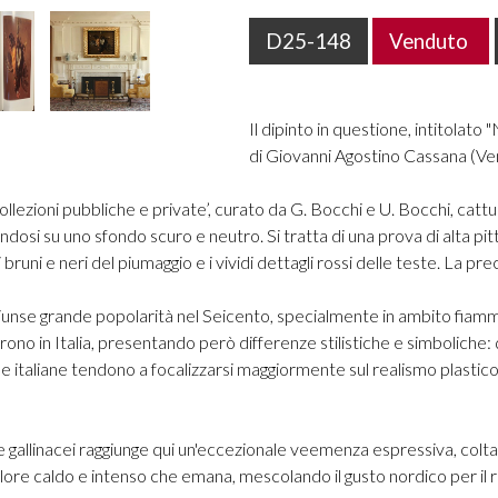
D25-148
Venduto
Il dipinto in questione, intitolato
di Giovanni Agostino Cassana (V
ollezioni pubbliche e private’, curato da G. Bocchi e U. Bocchi, cat
liandosi su uno sfondo scuro e neutro. Si tratta di una prova di alta p
 bruni e neri del piumaggio e i vividi dettagli rossi delle teste. La p
giunse grande popolarità nel Seicento, specialmente in ambito fiammin
no in Italia, presentando però differenze stilistiche e simboliche:
e italiane tendono a focalizzarsi maggiormente sul realismo plastico 
 gallinacei raggiunge qui un'eccezionale veemenza espressiva, colta 
el colore caldo e intenso che emana, mescolando il gusto nordico per il