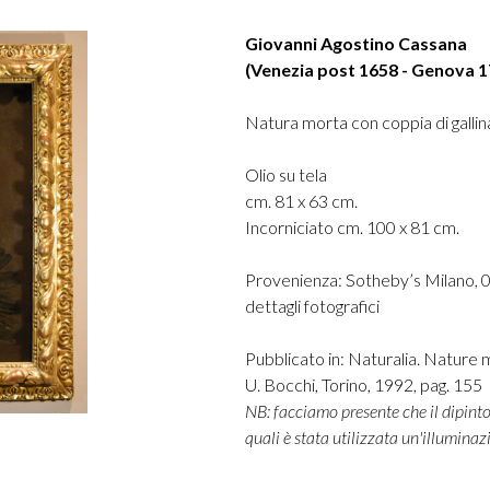
Giovanni Agostino Cassana
(Venezia post 1658 - Genova 1
Natura morta con coppia di gallin
Olio su tela
cm. 81 x 63 cm.
Incorniciato cm. 100 x 81 cm.
Provenienza: Sotheby’s Milano, 0
dettagli fotografici
Pubblicato in: Naturalia. Nature m
U. Bocchi, Torino, 1992, pag. 155
NB: facciamo presente che il dipinto 
quali è stata utilizzata un'illuminaz