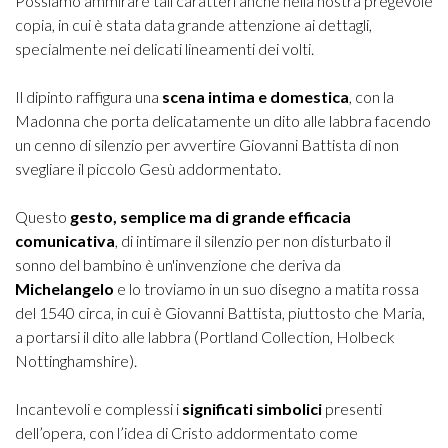
Possiamo ammirare tali caratteri anche nella nostra pregevole
copia, in cui è stata data grande attenzione ai dettagli,
specialmente nei delicati lineamenti dei volti.
Il dipinto raffigura una
scena intima e domestica
, con la
Madonna che porta delicatamente un dito alle labbra facendo
un cenno di silenzio per avvertire Giovanni Battista di non
svegliare il piccolo Gesù addormentato.
Questo
gesto, semplice ma di grande efficacia
comunicativa
, di intimare il silenzio per non disturbato il
sonno del bambino è un'invenzione che deriva da
Michelangelo
e lo troviamo in un suo disegno a matita rossa
del 1540 circa, in cui è Giovanni Battista, piuttosto che Maria,
a portarsi il dito alle labbra (Portland Collection, Holbeck
Nottinghamshire).
Incantevoli e complessi i
significati simbolici
presenti
dell’opera, con l’idea di Cristo addormentato come