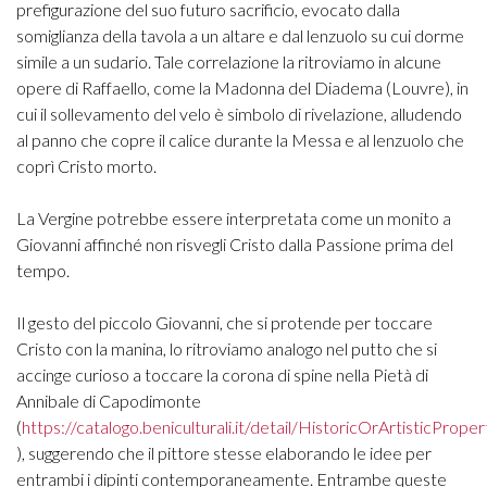
prefigurazione del suo futuro sacrificio, evocato dalla
somiglianza della tavola a un altare e dal lenzuolo su cui dorme
simile a un sudario. Tale correlazione la ritroviamo in alcune
opere di Raffaello, come la Madonna del Diadema (Louvre), in
cui il sollevamento del velo è simbolo di rivelazione, alludendo
al panno che copre il calice durante la Messa e al lenzuolo che
coprì Cristo morto.
La Vergine potrebbe essere interpretata come un monito a
Giovanni affinché non risvegli Cristo dalla Passione prima del
tempo.
Il gesto del piccolo Giovanni, che si protende per toccare
Cristo con la manina, lo ritroviamo analogo nel putto che si
accinge curioso a toccare la corona di spine nella Pietà di
Annibale di Capodimonte
(
https://catalogo.beniculturali.it/detail/HistoricOrArtisticPro
), suggerendo che il pittore stesse elaborando le idee per
entrambi i dipinti contemporaneamente. Entrambe queste