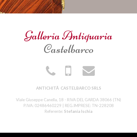
Galleria Antiquaria
Castelbarco
ANTICHITÃ CASTELBARCO SRLS
Viale Giuseppe Canella, 18 - RIVA DEL GARDA 38066 (TN)
P.IVA: 02486460229 | REG.IMPRESE: TN-228208
Referente:
Stefania Ischia