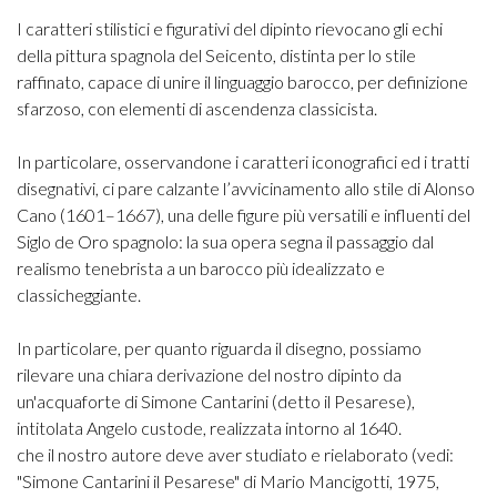
I caratteri stilistici e figurativi del dipinto rievocano gli echi
della pittura spagnola del Seicento, distinta per lo stile
raffinato, capace di unire il linguaggio barocco, per definizione
sfarzoso, con elementi di ascendenza classicista.
In particolare, osservandone i caratteri iconografici ed i tratti
disegnativi, ci pare calzante l’avvicinamento allo stile di Alonso
Cano (1601–1667), una delle figure più versatili e influenti del
Siglo de Oro spagnolo: la sua opera segna il passaggio dal
realismo tenebrista a un barocco più idealizzato e
classicheggiante.
In particolare, per quanto riguarda il disegno, possiamo
rilevare una chiara derivazione del nostro dipinto da
un'acquaforte di Simone Cantarini (detto il Pesarese),
intitolata Angelo custode, realizzata intorno al 1640.
che il nostro autore deve aver studiato e rielaborato (vedi:
"Simone Cantarini il Pesarese" di Mario Mancigotti, 1975,