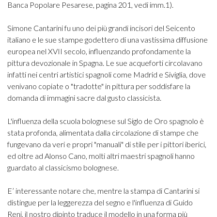
Banca Popolare Pesarese, pagina 201, vedi imm.1).
Simone Cantarini fu uno dei più grandi incisori del Seicento
italiano e le sue stampe godettero di una vastissima diffusione
europea nel XVII secolo, influenzando profondamente la
pittura devozionale in Spagna. Le sue acqueforti circolavano
infatti nei centri artistici spagnoli come Madrid e Siviglia, dove
venivano copiate o "tradotte" in pittura per soddisfare la
domanda di immagini sacre dal gusto classicista.
L'influenza della scuola bolognese sul Siglo de Oro spagnolo è
stata profonda, alimentata dalla circolazione di stampe che
fungevano da veri e propri "manuali" di stile per i pittori iberici,
ed oltre ad Alonso Cano, molti altri maestri spagnoli hanno
guardato al classicismo bolognese.
E’ interessante notare che, mentre la stampa di Cantarini si
distingue per la leggerezza del segno e l'influenza di Guido
Reni, il nostro dipinto traduce il modello in una forma più