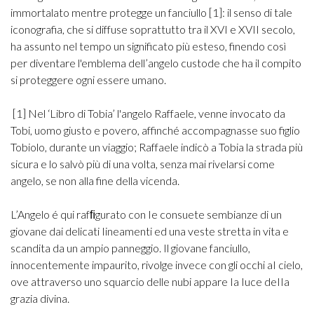
immortalato mentre protegge un fanciullo [1]: il senso di tale
iconografia, che si diffuse soprattutto tra il XVI e XVII secolo,
ha assunto nel tempo un significato più esteso, finendo così
per diventare l'emblema dell’angelo custode che ha il compito
si proteggere ogni essere umano.
[1] Nel ‘Libro di Tobia’ l'angelo Raffaele, venne invocato da
Tobi, uomo giusto e povero, affinché accompagnasse suo figlio
Tobiolo, durante un viaggio; Raffaele indicò a Tobia la strada più
sicura e lo salvò più di una volta, senza mai rivelarsi come
angelo, se non alla fine della vicenda.
L’Angelo é qui rafﬁgurato con Ie consuete sembianze di un
giovane dai delicati Iineamenti ed una veste stretta in vita e
scandita da un ampio panneggio. Il giovane fanciullo,
innocentemente impaurito, rivolge invece con gli occhi aI cielo,
ove attraverso uno squarcio delle nubi appare Ia Iuce deIIa
grazia divina.