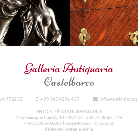
Galleria Antiquaria
Castelbarco
64 973235
+39 349 4296 409
info@antichitacas
ANTICHITÃ CASTELBARCO SRLS
Viale Giuseppe Canella, 18 - RIVA DEL GARDA 38066 (TN)
P.IVA: 02486460229 | REG.IMPRESE: TN-228208
Referente:
Stefania Ischia