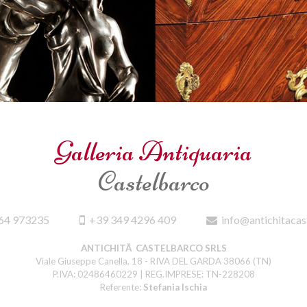
Galleria Antiquaria
Castelbarco
64 973235
+39 349 4296 409
info@antichitacas
ANTICHITÃ CASTELBARCO SRLS
Viale Giuseppe Canella, 18 - RIVA DEL GARDA 38066 (TN)
P.IVA: 02486460229 | REG.IMPRESE: TN-228208
Referente:
Stefania Ischia