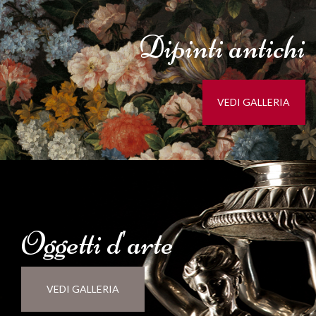
Dipinti
antichi
VEDI GALLERIA
Oggetti d'
arte
VEDI GALLERIA