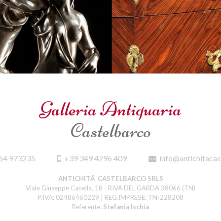
Galleria Antiquaria
Castelbarco
64 973235
+39 349 4296 409
info@antichitacas
ANTICHITÃ CASTELBARCO SRLS
Viale Giuseppe Canella, 18 - RIVA DEL GARDA 38066 (TN)
P.IVA: 02486460229 | REG.IMPRESE: TN-228208
Referente:
Stefania Ischia