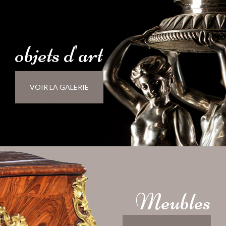
objets
d'
art
VOIR LA GALERIE
Meubles