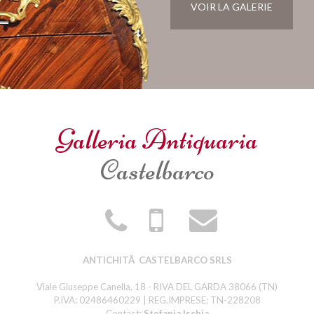
VOIR LA GALERIE
Galleria Antiquaria
Castelbarco
ANTICHITÃ CASTELBARCO SRLS
Viale Giuseppe Canella, 18 - RIVA DEL GARDA 38066 (TN)
P.IVA: 02486460229 | REG.IMPRESE: TN-228208
Contact:
Stefania Ischia