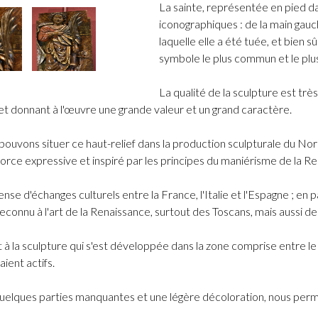
La sainte, représentée en pied da
iconographiques : de la main gauch
laquelle elle a été tuée, et bien s
symbole le plus commun et le plus s
La qualité de la sculpture est très
et donnant à l'œuvre une grande valeur et un grand caractère.
us pouvons situer ce haut-relief dans la production sculpturale du No
force expressive et inspiré par les principes du maniérisme de la Re
se d'échanges culturels entre la France, l'Italie et l'Espagne ; en par
connu à l'art de la Renaissance, surtout des Toscans, mais aussi de
t à la sculpture qui s'est développée dans la zone comprise entre le
ient actifs.
 quelques parties manquantes et une légère décoloration, nous per