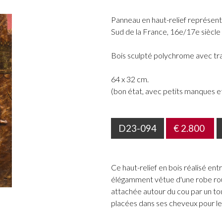
Panneau en haut-relief représen
Sud de la France, 16e/17e siècle
Bois sculpté polychrome avec tr
64 x 32 cm.
(bon état, avec petits manques e
D23-094
€ 2.800
Ce haut-relief en bois réalisé ent
élégamment vêtue d'une robe ro
attachée autour du cou par un to
placées dans ses cheveux pour le