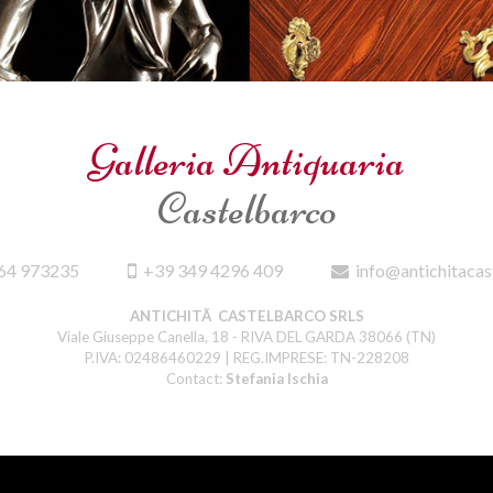
Galleria Antiquaria
Castelbarco
64 973235
+39 349 4296 409
info@antichitacas
ANTICHITÃ CASTELBARCO SRLS
Viale Giuseppe Canella, 18 - RIVA DEL GARDA 38066 (TN)
P.IVA: 02486460229 | REG.IMPRESE: TN-228208
Contact:
Stefania Ischia