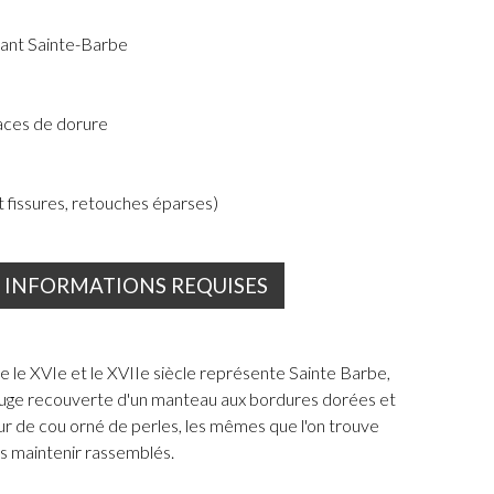
tant Sainte-Barbe
aces de dorure
t fissures, retouches éparses)
INFORMATIONS REQUISES
re le XVIe et le XVIIe siècle représente Sainte Barbe,
uge recouverte d'un manteau aux bordures dorées et
ur de cou orné de perles, les mêmes que l'on trouve
s maintenir rassemblés.