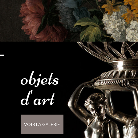
objets
d'
art
VOIR LA GALERIE