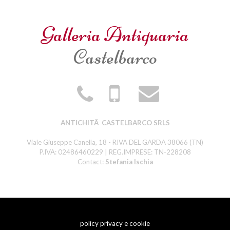
Galleria Antiquaria
Castelbarco
ANTICHITÃ CASTELBARCO SRLS
Viale Giuseppe Canella, 18 - RIVA DEL GARDA 38066 (TN)
P.IVA: 02486460229 | REG.IMPRESE: TN-228208
Contact:
Stefania Ischia
policy privacy e cookie