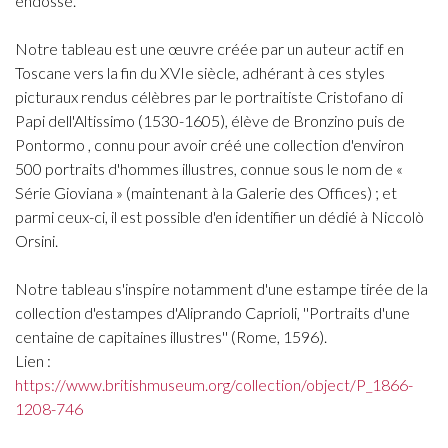
endossé.
Notre tableau est une œuvre créée par un auteur actif en
Toscane vers la fin du XVIe siècle, adhérant à ces styles
picturaux rendus célèbres par le portraitiste Cristofano di
Papi dell'Altissimo (1530-1605), élève de Bronzino puis de
Pontormo , connu pour avoir créé une collection d'environ
500 portraits d'hommes illustres, connue sous le nom de «
Série Gioviana » (maintenant à la Galerie des Offices) ; et
parmi ceux-ci, il est possible d'en identifier un dédié à Niccolò
Orsini.
Notre tableau s'inspire notamment d'une estampe tirée de la
collection d'estampes d'Aliprando Caprioli, ''Portraits d'une
centaine de capitaines illustres'' (Rome, 1596).
Lien :
https://www.britishmuseum.org/collection/object/P_1866-
1208-746