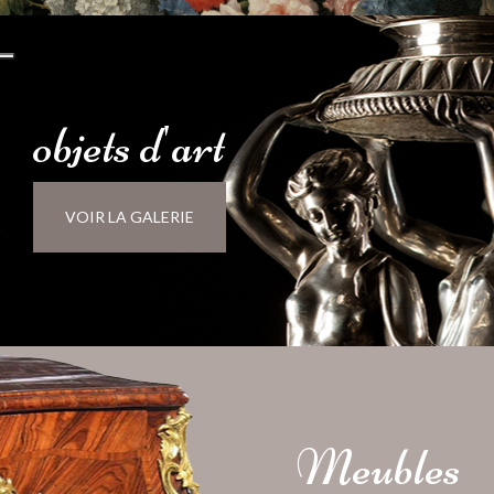
objets
d'
art
VOIR LA GALERIE
Meubles