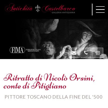
Ritratto di Nicolò Orsini,
conte di Pitigliano
PITTORE TOSCANO DELLA FINE DEL '500