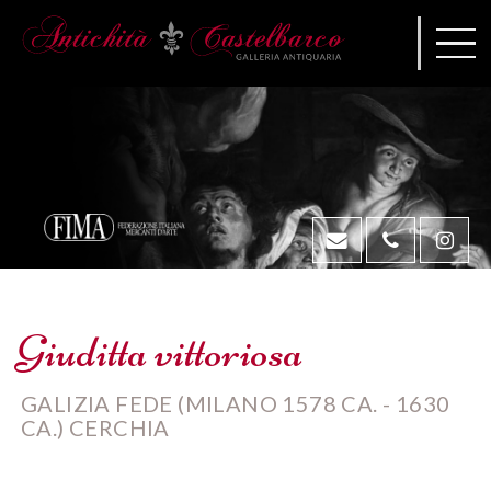
Giuditta vittoriosa
GALIZIA FEDE (MILANO 1578 CA. - 1630
CA.) CERCHIA