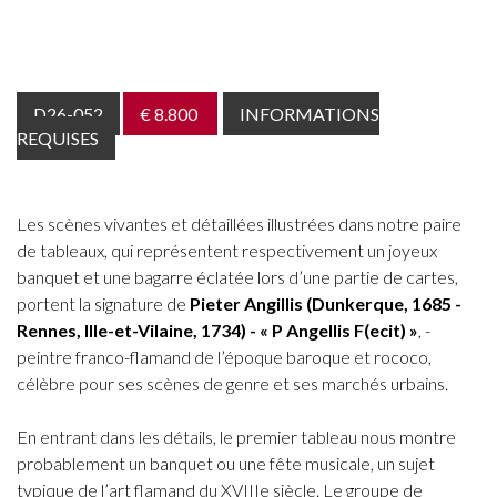
D26-052
€ 8.800
INFORMATIONS
REQUISES
Les scènes vivantes et détaillées illustrées dans notre paire
de tableaux, qui représentent respectivement un joyeux
banquet et une bagarre éclatée lors d’une partie de cartes,
portent la signature de
Pieter Angillis (Dunkerque, 1685 -
Rennes, Ille-et-Vilaine, 1734) - « P Angellis F(ecit) »
, -
peintre franco-flamand de l’époque baroque et rococo,
célèbre pour ses scènes de genre et ses marchés urbains.
En entrant dans les détails, le premier tableau nous montre
probablement un banquet ou une fête musicale, un sujet
typique de l’art flamand du XVIIIe siècle. Le groupe de