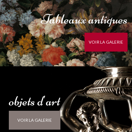
Tableaux
antiques
VOIR LA GALERIE
objets
d'
art
VOIR LA GALERIE